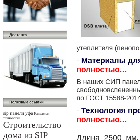
Доставка
утеплителя (пенопо
-
Материалы для
полностью…
В наших СИП панел
свободновспененны
по ГОСТ 15588-2014
Полезные ссылки
-
Технология пр
sip панели уфа
Канадская
полностью…
технология
Строительство
.
дома из SIP
Длина 2500 мм,