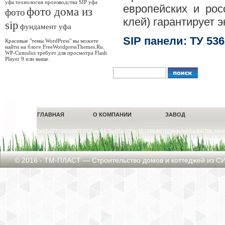
уфа
технология производства SIP уфа
европейских и рос
фото дома из
фото
клей) гарантирует 
sip
фундамент уфа
SIP панели: ТУ 536
Красивые "темы WordPress" вы можете
найти на блоге FreeWordpressThemes.Ru.
WP-Cumulus требует для просмотра Flash
Player 9 или выше.
ГЛАВНАЯ
О КОМПАНИИ
ЗАВОД
___ 3448d3e654877960d807782bad6425c05a10fdc39109b497b0debde89adb678b.html,
© 2016 - ТМ-ПЛАСТ — Строительство домов и коттеджей из СИ