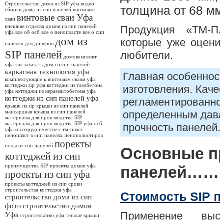
Строительство дома из SIP уфа
видео
толщина от 68 мм
сборки дома из сип панелей
винтовые
винтовые сваи Уфа
сваи
внешняя отделка домов из сип панелей
Продукция «ТМ-П
уфа
все об осб
все о пенопласте
все о сип
дом из
которые уже оцени
панелях
для дилеров
SIP панелей
любители.
домокомплект
уфа
как заказать дом из сип панелей
каркасная технология уфа
Главная особеннос
комплектующие к винтовым сваям уфа
коттеджи sip уфа
коттеджи из газобетона
изготовления. Кач
уфа
коттеджи из керамзитобетона уфа
коттеджи из сип панелей уфа
регламентированно
крыши из sip
крыши из сип панелей
определенным дав
мансардная крыша из сип панелей
материалы для производства SIP
материалы для производства SIP уфа
осб
прочность панелей
уфа
о сотрудничестве с тм-пласт
пенопласт в сип панелях
пенополистирол
поректы
полы из сип панелей
Основные п
коттеджей из сип
преимущества SIP
проекты домов уфа
панелей…….
проекты из сип уфа
проекты коттеджей из сип
сроки
строительства коттеджа уфа
Стоимость SIP 
строительство дома из сип
фото
строительство домов
Применение выс
Уфа
строительство уфа
теплые крыши