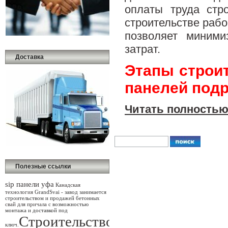
оплаты труда стр
строительстве рабо
позволяет миними
затрат.
Доставка
Этапы строит
панелей под
Читать полностью
Полезные ссылки
sip панели уфа
Канадская
GrandSvai - завод занимается
технология
строительством и продажей бетонных
свай для причала
с возможностью
монтажа и доставкой под
Строительство
ключ.