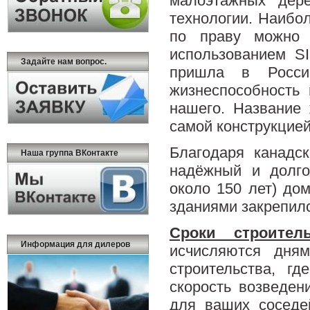
малоэтажных дер
технологии. Наибол
по праву можно 
использованием SI
Задайте нам вопрос.
пришла в Росси
жизнеспособность
нашего. Название
самой конструкцией
Благодаря канадс
Наша группа ВКонтакте
надёжный и долго
около 150 лет) до
зданиями закрепил
Сроки строитель
Информация для дилеров
исчисляются дня
строительства, г
скорость возведен
для ваших соседе