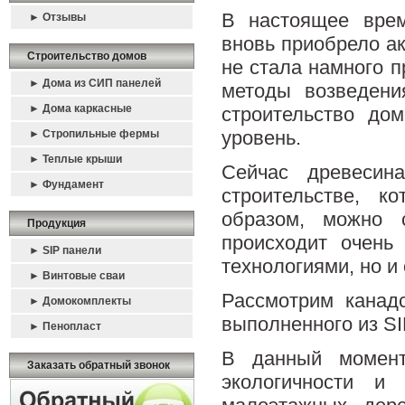
В настоящее врем
► Отзывы
вновь приобрело ак
Строительство домов
не стала намного п
► Дома из СИП панелей
методы возведени
► Дома каркасные
строительство до
уровень.
► Стропильные фермы
► Теплые крыши
Сейчас древесин
► Фундамент
строительстве, к
образом, можно с
Продукция
происходит очень
► SIP панели
технологиями, но и
► Винтовые сваи
Рассмотрим канад
► Домокомплекты
выполненного из SI
► Пенопласт
В данный момент
Заказать обратный звонок
экологичности и