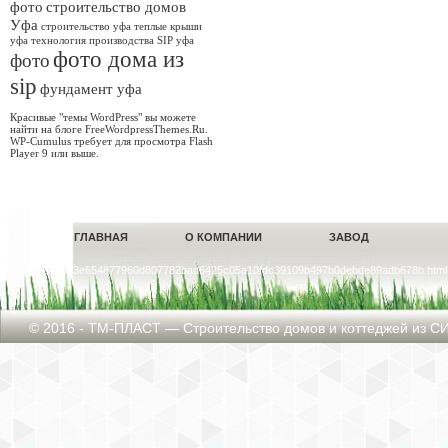
фото
строительство домов
Уфа
строительство уфа
теплые крыши
уфа
технология производства SIP уфа
фото дома из
фото
sip
фундамент уфа
Красивые "темы WordPress" вы можете
найти на блоге FreeWordpressThemes.Ru.
WP-Cumulus требует для просмотра Flash
Player 9 или выше.
ГЛАВНАЯ
О КОМПАНИИ
ЗАВОД
___ 3448d3e654877960d807782bad6425c05a10fdc39109b497b0debde89adb678b.html,
© 2016 - ТМ-ПЛАСТ — Строительство домов и коттеджей из СИ