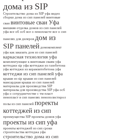
дома из SIP
Строительство дома из SIP уфа
видео
сборки дома из сип панелей
винтовые
винтовые сваи Уфа
сваи
внешняя отделка домов из сип панелей
уфа
все об осб
все о пенопласте
все о сип
дом из
панелях
для дилеров
SIP панелей
домокомплект
уфа
как заказать дом из сип панелей
каркасная технология уфа
комплектующие к винтовым сваям уфа
коттеджи sip уфа
коттеджи из газобетона
уфа
коттеджи из керамзитобетона уфа
коттеджи из сип панелей уфа
крыши из sip
крыши из сип панелей
мансардная крыша из сип панелей
материалы для производства SIP
материалы для производства SIP уфа
осб
уфа
о сотрудничестве с тм-пласт
пенопласт в сип панелях
пенополистирол
поректы
полы из сип панелей
коттеджей из сип
преимущества SIP
проекты домов уфа
проекты из сип уфа
проекты коттеджей из сип
сроки
строительства коттеджа уфа
строительство дома из сип