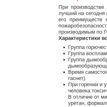
При производстве
лучший на сегодня
его преимуществ 
пожаробезопас
производимым по Г
Характеристики в
Группа горючест
Группа восплам
Группа дымооб
дымообразующе
Время самостоя
гаснет).
При горении и 
человека токсич
В отличие от м
уретан, формал