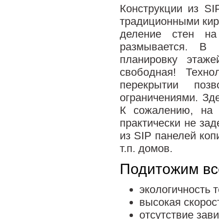
Конструкции из SI
традиционными кир
деление стен на
размывается. В 
планировку этаже
свободная! Техно
перекрытии поз
ограничениями. Зд
К сожалению, на 
практически не за
из SIP панелей коп
т.п. домов.
Подитожим вс
экологичность т
высокая скорос
отсутствие зав