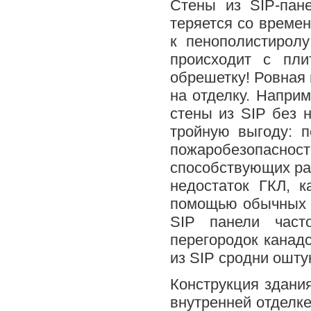
Стены из SIP-пан
теряется со време
к пенополистиролу
происходит с пл
обрешетку! Ровная 
на отделку. Наприм
стены из SIP без 
тройную выгоду: 
пожаробезопаснос
способствующих ра
недостаток ГКЛ, 
помощью обычных 
SIP панели част
перегородок канад
из SIP сродни ошт
Конструкция здания
внутренней отделк