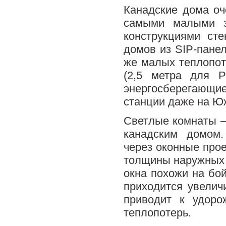
Канадские дома оч
самыми малыми з
конструкциями ст
домов из SIP-пане
же малых теплопот
(2,5 метра для Р
энергосберегающ
станции даже на Юж
Светлые комнаты —
канадским домом
через оконные про
толщины наружных 
окна похожи на бо
приходится увелич
приводит к удоро
теплопотерь.