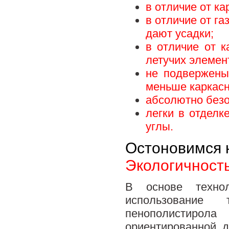
в отличие от к
в отличие от г
дают усадки;
в отличие от 
летучих элемен
не подвержены
меньше каркас
абсолютно безо
легки в отделк
углы.
Остоновимся 
Экологичност
В основе техноло
использование 
пенополистиро
ориентированной 