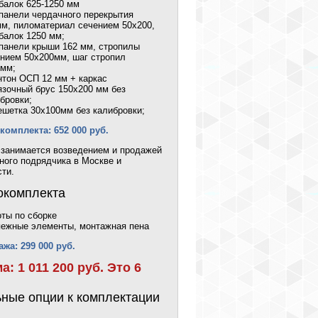
балок 625-1250 мм
панели чердачного перекрытия
м, пиломатериал сечением 50х200,
балок 1250 мм;
панели крыши 162 мм, стропилы
нием 50х200мм, шаг стропил
0мм;
тон ОСП 12 мм + каркас
зочный брус 150х200 мм без
бровки;
шетка 30х100мм без калибровки;
омплекта: 652 000 руб.
 занимается возведением и продажей
ного подрядчика в Москве и
ти.
окомплекта
ты по сборке
ежные элементы, монтажная пена
жа: 299 000 руб.
: 1 011 200 руб. Это 6
ные опции к комплектации