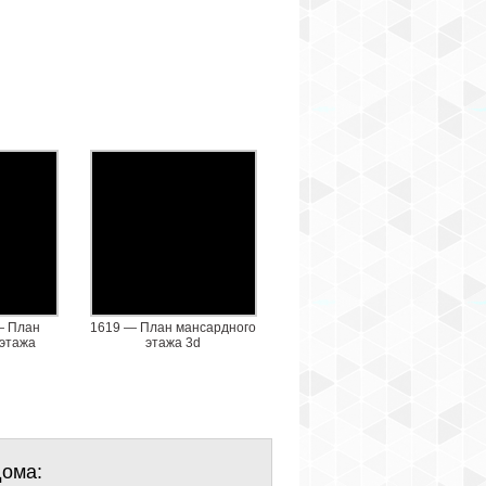
— План
1619 — План мансардного
 этажа
этажа 3d
ома: