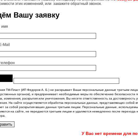
тоимости этих изменений, или закажите обратный звонок.
ём Вашу заявку
 имя
E-Mail
телефон
ния ТМ-Пласт (ИП Федоров А. Б.) не раскрывает Ваши персональные данные третьим лица
арственных органов), и предпринимает необходимые меры по обеспечению безопасности 
па, изменения, раскрытия или уничтожения. Вы несете ответственность за достоверность у
ения. На сайте осуществляется обработка персональных данных, представляющих собой в
чет за собой раскрытия ваших данных третьим лицам. Персональные данные, используемы
няются на сайте, не передаются третьим лицам и удаляются немедленно после перехода н
ера.
У Вас нет времени для по