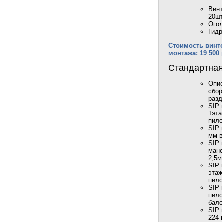
Винт
20шт
Огол
Гид
Стоимость винто
монтажа: 19 500 
Стандартная
Опис
сбор
разд
SIP 
1эта
пило
SIP 
мм в
SIP 
манс
2,5м
SIP 
этаж
пило
SIP 
пило
бало
SIP 
224 