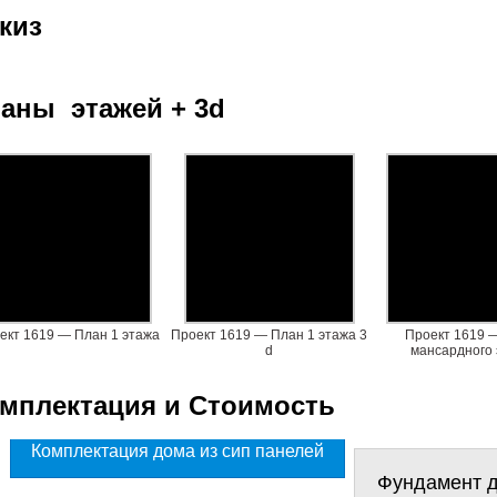
киз
аны этажей + 3d
ект 1619 — План 1 этажа
Проект 1619 — План 1 этажа 3
Проект 1619 
d
мансардного
мплектация и Стоимость
Комплектация дома из сип панелей
Фундамент д