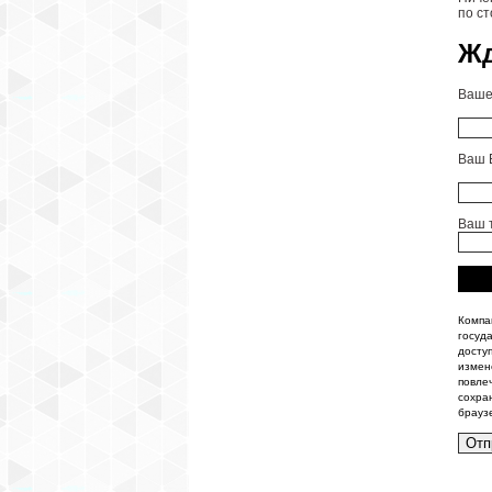
по с
Жд
Ваше
Ваш 
Ваш 
Компа
госуд
досту
измен
повле
сохра
брауз