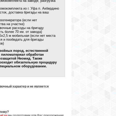
омокомплекта на заводе, разгрузка
омокомплекта из г. Уфа п. Акбердино
сток, доставка бригады на ваш
зогенератора (если нет
тва на участке)
вочные расходы на бригаду
ть более 70 км. от завода)
5х2,5 м мобильная (если нет места
я и пообедать для бригады
ов)
войных пород, естественной
ь пиломатериал обработан
иозащитой Неомид. Также
роходит обязательную процедуру
специальном оборудовании.
вочный характер и не является
стему?
st.ru
мы подготовим для Вас предложение