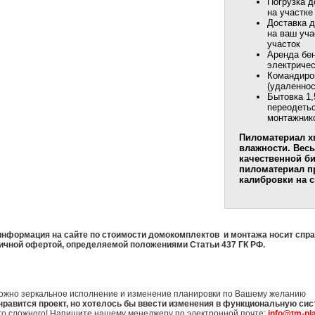
Погрузка д
на участке
Доставка д
на ваш уча
участок
Аренда бен
электричес
Командиро
(удаленнос
Бытовка 1,
переодетьс
монтажник
Пиломатериал х
влажности. Вес
качественной б
пиломатериал п
калибровки на 
информация на сайте по стоимости домокомплектов и монтажа носит спра
ичной офертой, определяемой положениями Статьи 437 ГК РФ.
ожно зеркальное исполнение и изменение планировки по Вашему желанию
нравится проект, но хотелось бы ввести изменения в функциональную си
го сложного! Напишите нашему менеджеру по электронной почте:
info@tm-pla