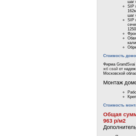
шаг 
SIP 
162м
шаг 
SIP 
сече
125
Фрон
Обвя
кали
Обре
Стоимость домок
Фирма GrandSvai
жб свай
от надеж
Московской облас
Монтаж дом
Рабо
Креп
Стоимость монта
Общая сумма
963 р/м2
Дополнитель