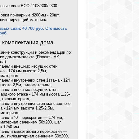
овые сваи ВСО2 108/300/2300 -
.,
овки приварные d200мм - 20шт.
роизолирующий материал
вых свай: 40 700 руб. Стоимость
руб.
 комплектация дома
ание конструкции и рекомендации по
ке домокомплекта (Проект - АК
ел)
панели внешних несущих стен
жа - 174 мм высота 2,5м,
материал;
панели внутренних стен 1этажа - 124
ысота 2,5м, пиломатериал;
панели внешних несущих стен
ардного этажа - 174 мм высота 1,25-
, пиломатериал;
панели внутренних стен мансардного
а - 124 мм высота 1,25-2,5м,
материал;
панели "0" перекрытия — 174 мм,
материал сечением 50х200, шаг
к 1250 мм
панели межэтажного перекрытия —
мм, пиломатериал сечением 50х200,